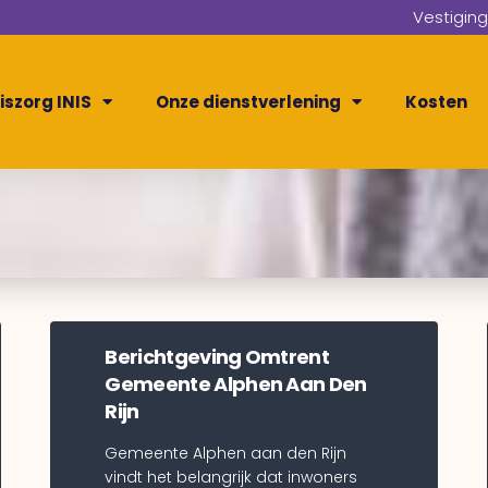
Vestigin
iszorg INIS
Onze dienstverlening
Kosten
Berichtgeving Omtrent
Gemeente Alphen Aan Den
Rijn
Gemeente Alphen aan den Rijn
vindt het belangrijk dat inwoners