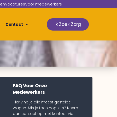
gen
Vacatures
Voor medewerkers
Ik Zoek Zorg
Contact
FAQ Voor Onze
Medewerkers
Hier vind je alle meest gestelde
vragen. Mis je toch nog iets? Neem
dan contact op met kantoor via :